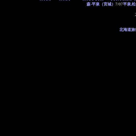
森-平泉（宮城）
7/07
平泉,
北海道旅