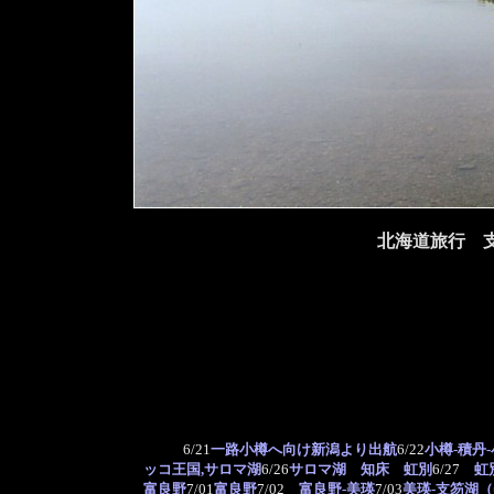
北海道旅行 
6/21
一路小樽へ向け新潟より出航
6/22
小樽-積丹
ッコ王国,サロマ湖
6/26
サロマ湖 知床 虹別
6/27
虹
富良野
7/01
富良野
7/02
富良野-美瑛
7/03
美瑛-支笏湖