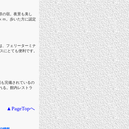
群の宿。夜景も美し
ｋｍ。歩いた方に認定
は、フェリーターミナ
スにとても便利です。
場も完備されているの
れる。館内レストラ
▲PageTopへ