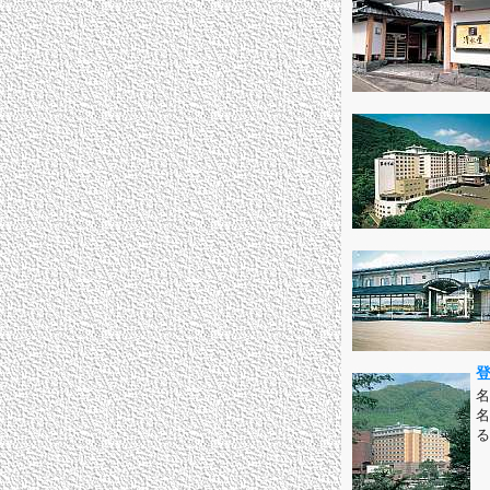
名
名
る