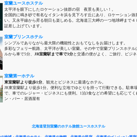
室蘭ユースホステル
太平洋を眼下にしたロケーション抜群の宿 夜景も美しい！。
全国的に鳴き砂で有名なイタンキ浜を見下ろす丘にあり、ロケーション抜
い。又永平線から昇る朝日も楽しめる。北海道三大岬の一つ地球岬まで４
証差し上げています。
室蘭プリンスホテル
シンプルでありながら最大限の機能性とおもてなしをお届けします。
多彩なフェリー航路、太平洋が美しい室蘭。その中で室蘭プリンスホテル
ルから車で5分、
JR室蘭駅まで車で3分
と交通の便がよく、ご旅行、ビジネ
室蘭第一ホテル
東室蘭駅より徒歩1分
。観光とビジネスに最適なホテル。
JR東室蘭駅より徒歩1分。便利な立地でゆとりを持って行動できる。駐車
で、車でのレジャー・ビジネスにも便利。1泊3食などの希望にも応じてく
ン・バー・居酒屋有
北海道登別室蘭のホテル旅館ユースホステル