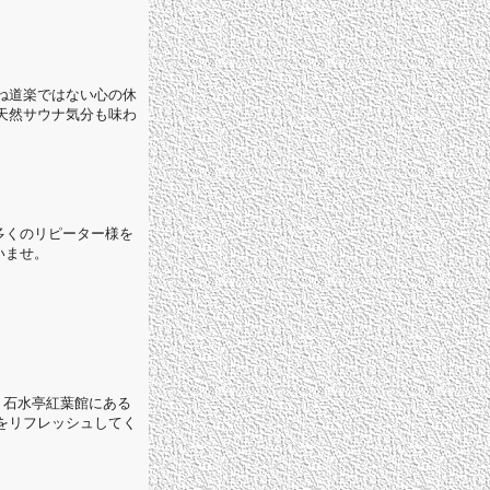
ね道楽ではない心の休
天然サウナ気分も味わ
多くのリピーター様を
いませ。
、石水亭紅葉館にある
をリフレッシュしてく