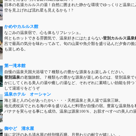
日本の名湯カルルスの湯！自然に囲まれた静かな環境でゆっくりと温泉に
空を見上げれば流れ星も見えるかも！?
かめやカルルス館
なごみの温泉宿で、心も体もリフレッシュ。
何ともホットできる雰囲気で、温泉好きにはたまらない
登別カルルス温泉
呂で最高の気分を味わってみて。旬の山菜や魚介類を盛り込んだ夕食の後
も楽しめる。
第一滝本館
自慢の温泉天国大浴場で７種類もの豊かな源泉をお楽しみください。
登別温泉
の老舗旅館。７種類もの豊かな源泉が楽しめるのは、登別温泉で
かにしてくれる美人の湯や癒しの湯など、それぞれに素晴しい効能を持つ
して湯巡りをどうぞ
温泉ホテル オーシャン
海と湯と人の心があったかい・・・天然温泉と美人湯で温泉三昧。
地元虎杖浜でとれる海の幸を盛り込んだ料理が自慢の宿。豊富な温泉熱を
バナナを実らせる事にも成功。温泉は源泉100％、お肌すべすべの美人の
御やど 清水屋
味に定評のある清水屋の特別懐石膳。月替わりの献立が嬉しい。。