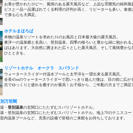
お香が焚かれたロビー、風情のある露天風呂など、上品な雰囲気の純和風
ビスと一品一品運ばれてくる料理の評判が高く、リピーターも多い。食後は
で身も心も大満足。
ホテルまほろば
本物の温泉リゾートを求めた31のお風呂と日本最大級の露天風呂。
東洋一の温泉郷と名高い、登別温泉。四季の移ろいと豊かな緑に抱かれる
ばはあります。大自然に囲まれた広々とした露天風呂、そして風情豊かな
ひとときを。
リゾートホテル オークラ スパランド
ウォータースライダー付温水プールと太平洋を一望出来る露天風呂。
全長45mのウォータースライダーで思いっきり遊んだ後は、目の前に広が
呂でゆっくりと疲れを癒すのが最高！お子様から、ご年配の方までご満足
登別万世閣
湯・
登別温泉
の玄関口にたたずむスパリゾートホテル。
湯・登別温泉の玄関口にたたずむスパリゾートホテル。地上7Fのテニスコー
室内温泉プールなど、充実の設備で皆様のご来館をお待ちしております。