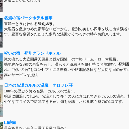
お過ごしいただけます
名湯の宿パークホテル雅亭
東洋一とうたわれる
登別温泉
。
大理石を敷きつめた豪華なロビーから、登別の美しい四季を映し出す渓谷
す。豊富な泉質をたたえた多彩な湯殿がくつろぎの時をお約束します。
祝いの宿 登別グランドホテル
滝の流れる大庭園露天風呂と我が国随一の本格ドーム・ローマ風呂。
効能豊かな3種の泉質を有し、温もりと洗練さを併せ持つ老舗旅館。
登別
れ、“祝いの宿”をコンセプトに還暦祝いや結婚記念日など大切な日の宿泊
高いサービスを提供
日本の名湯カルルス温泉 オロフレ荘
100年の歴史を誇る名湯 カルルスの湯！。
明治に開湯して以来、名湯として多くの人に喜ばれてきたカルルス温泉。
心的なプライスで堪能できる宿。旬を意識した和食膳も魅力の1コです。
山静館
星空を見ながら入る露天風呂は最高！。