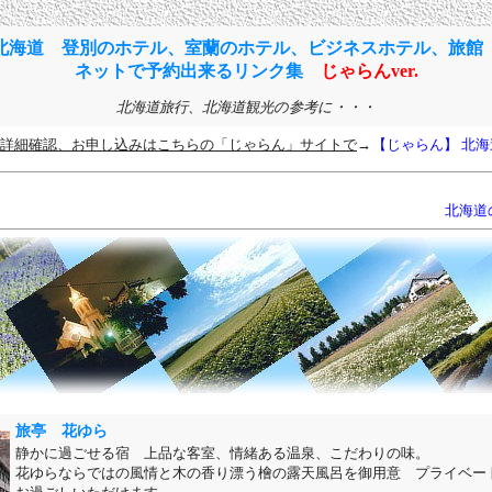
北海道 登別のホテル、室蘭のホテル、ビジネスホテル、旅
ネットで予約出来るリンク集
じゃらんver.
北海道旅行、北海道観光の参考に・・・
詳細確認、お申し込みはこちらの「じゃらん」サイトで
→
【じゃらん】 北
北海道
旅亭 花ゆら
静かに過ごせる宿 上品な客室、情緒ある温泉、こだわりの味。
花ゆらならではの風情と木の香り漂う檜の露天風呂を御用意 プライベー