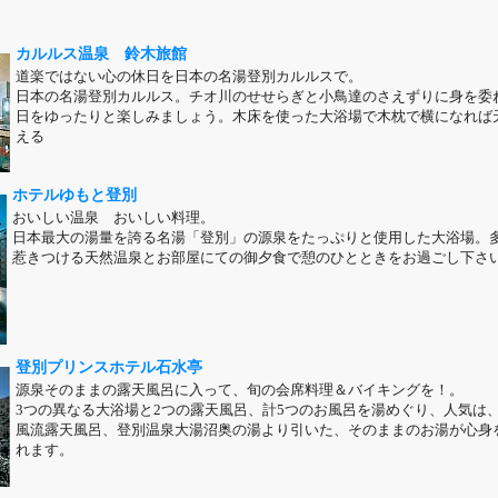
カルルス温泉 鈴木旅館
道楽ではない心の休日を日本の名湯登別カルルスで。
日本の名湯登別カルルス。チオ川のせせらぎと小鳥達のさえずりに身を委
日をゆったりと楽しみましょう。木床を使った大浴場で木枕で横になれば
える
ホテルゆもと登別
おいしい温泉 おいしい料理。
日本最大の湯量を誇る名湯「登別」の源泉をたっぷりと使用した大浴場。
惹きつける天然温泉とお部屋にての御夕食で憩のひとときをお過ごし下さ
登別プリンスホテル石水亭
源泉そのままの露天風呂に入って、旬の会席料理＆バイキングを！。
3つの異なる大浴場と2つの露天風呂、計5つのお風呂を湯めぐり、人気は
風流露天風呂、登別温泉大湯沼奥の湯より引いた、そのままのお湯が心身
れます。