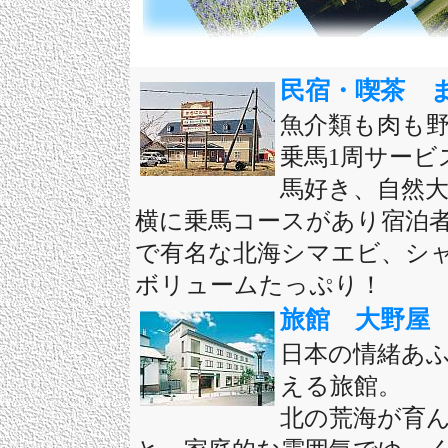
民宿・喫茶 
魚介類も肉も
乗馬1周サービ
馬好き、自然
横に乗馬コースがあり宿泊者
で有名な北海シマエビ、シ
ボリュームたっぷり！
旅館 大野屋
日本の情緒あ
える旅館。
北の荒海が育