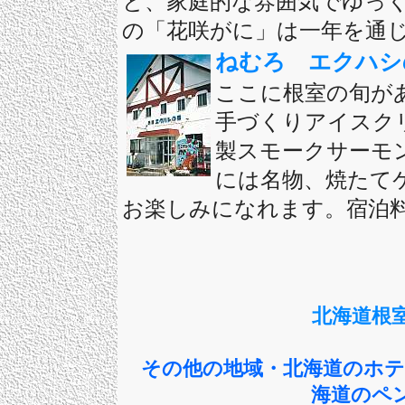
と、家庭的な雰囲気でゆっ
の「花咲がに」は一年を通
ねむろ エクハシ
ここに根室の旬が
手づくりアイスク
製スモークサーモ
には名物、焼たて
お楽しみになれます。宿泊
北海道根
その他の地域・北海道のホテ
海道のペ