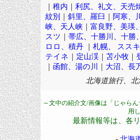
｜
稚内
｜
利尻、礼文、天売
紋別
｜
斜里、羅臼
｜
阿寒、
峡、天人峡
｜
富良野、美瑛
スツ
｜
帯広、十勝川、十勝
ロロ、積丹
｜
札幌、 スス
テイネ
｜
定山渓
｜
苫小牧
｜
｜
函館、湯の川
｜
大沼、長
北海道旅行、北
～文中の紹介文/画像は「じゃら
用
最新情報等は、各
-
北海